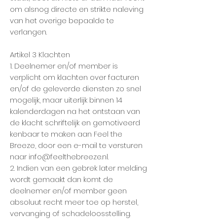
om alsnog directe en strikte naleving
van het overige bepaalde te
verlangen.
Artikel 3 Klachten
1. Deelnemer en/of member is
verplicht om klachten over facturen
en/of de geleverde diensten zo snel
mogelijk, maar uiterlijk binnen 14
kalenderdagen na het ontstaan van
de klacht schriftelijk en gemotiveerd
kenbaar te maken aan Feel the
Breeze, door een e-mail te versturen
naar
info@feelthebreeze.nl
.
2. Indien van een gebrek later melding
wordt gemaakt dan komt de
deelnemer en/of member geen
absoluut recht meer toe op herstel,
vervanging of schadeloosstelling.