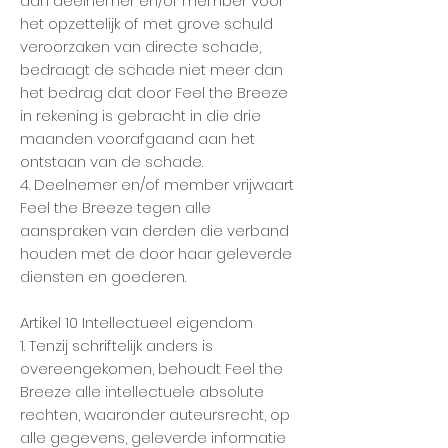
aan deelnemer en/of member voor
het opzettelijk of met grove schuld
veroorzaken van directe schade,
bedraagt de schade niet meer dan
het bedrag dat door Feel the Breeze
in rekening is gebracht in die drie
maanden voorafgaand aan het
ontstaan van de schade.
4. Deelnemer en/of member vrijwaart
Feel the Breeze tegen alle
aanspraken van derden die verband
houden met de door haar geleverde
diensten en goederen.
Artikel 10 Intellectueel eigendom
1. Tenzij schriftelijk anders is
overeengekomen, behoudt Feel the
Breeze alle intellectuele absolute
rechten, waaronder auteursrecht, op
alle gegevens, geleverde informatie